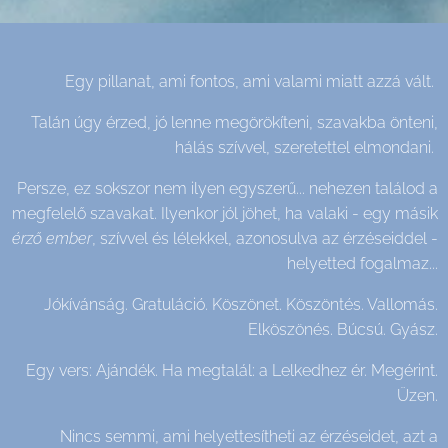
Egy pillanat, ami fontos, ami valami miatt azzá vált.
Talán úgy érzed, jó lenne megörökíteni, szavakba önteni,
hálás szívvel, szeretettel elmondani.
Persze, ez sokszor nem ilyen egyszerű...
nehezen találod a
megfelelő szavakat.
I
lyenkor jól jöhet, ha valaki - egy másik
érző
ember
, szívvel és lélekkel, azonosulva az érzéseiddel -
helyetted fogalmaz...
Jókívánság.
Gratuláció. Köszönet. Köszöntés. Vallomás.
Elköszönés. Búcsú. Gyász.
Egy vers: Ajándék. Ha megtalál: a Lelkedhez ér. Megérint.
Üzen.
Nincs semmi,
ami helyettesítheti az érzéseidet,
azt a