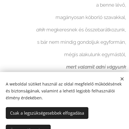
a benne lévő,
magányosan kóborló szavakkal,
akik
megkeresnek és összebarátkozunk,
s bár nem mindig gondoljuk egyformán,
mégis alakulunk egymástól,
mert valamit adni vágyunk
így együtt - a szavak és én -
A weboldal sütiket használ az oldal megfelelő működésének
és biztonságának, valamint a lehető legjobb felhasználói
Neked
élmény érdekében.
Csak a legszükségesebbek elfogadása