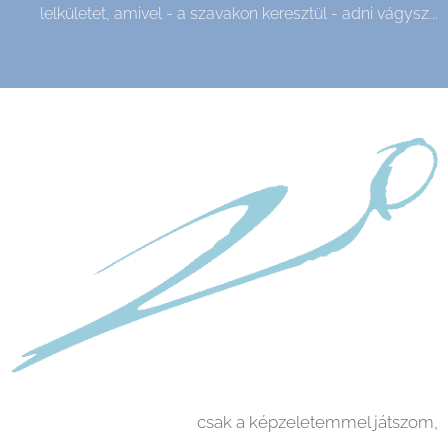
lelkületet, am
ivel - a szavakon keresztül - adni vágysz...
csak a képzeletemmel játszom,