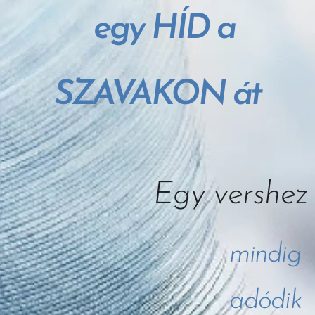
egy HÍD a
SZAVAKON át
Egy vershez
mindig
adódik