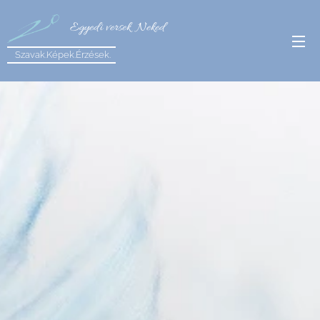
Egyedi versek
Neked
Szavak.Képek.Érzések.